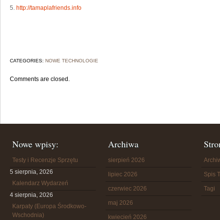
5.
http://tamaplafriends.info
CATEGORIES:
NOWE TECHNOLOGIE
Comments are closed.
Nowe wpisy:
Archiwa
Stro
Testy i Recenzje Sprzętu
sierpień 2026
Arch
5 sierpnia, 2026
lipiec 2026
Spis T
Kalendarz Wydarzeń
czerwiec 2026
Tagi
4 sierpnia, 2026
maj 2026
Karpaty (Europa Środkowo-
Wschodnia)
kwiecień 2026