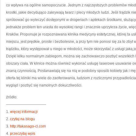
co wpływa na ogólne samopoczucie. Jednym z najczęstszych problemów młodzie
krostki, jakie decydująco zakrywają twarz i plecy młodych ludzi. Jeśli trądzik 
spróbować go wyleczyć dostępnymi w drogeriach i aptekach środkami, służącymi
jednakże problem ten urasta do wysokiej rangi i znacznie uprzykrza życie, wię
Kraków. Proponuje je rozpoznawana klinika medycyny estetycznej, której ta us
miejscu, jest prędkie, proste i bezbolesne, a przy tym nie ponosi się za to zbyt
trądziku, który występował u niego w młodości, może skorzystać z usługi jaką j
Dzięki kilku normalnym zabiegom, można się zachowawczo pozbyć wszelkich bli
obszary ciała. W klinice można również wykonać usługę laserowe usuwanie owł
znaną czynnością. Postanawiają się na nią w podobny sposób kobiety jak i mę
oferta tej kliniki ma wiele do zaoferowania, ludziom z rozlicznymi przypadłośc
wygląd i pozbyć się namolnych dokuczliwości.
źródło:
———————————
1.
więcej informacji
2.
czytaj na blogu
3.
http://takasago-cl.com
4.
przeczytaj wpis