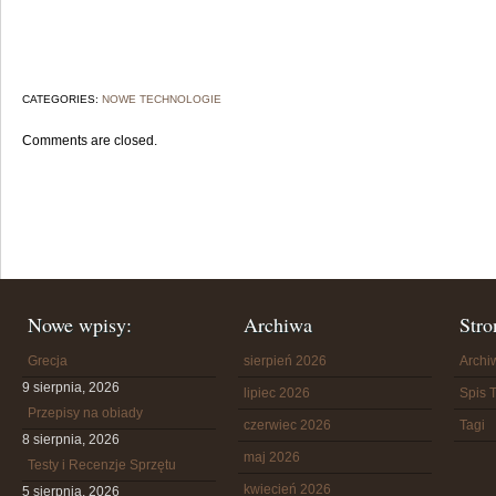
CATEGORIES:
NOWE TECHNOLOGIE
Comments are closed.
Nowe wpisy:
Archiwa
Stro
Grecja
sierpień 2026
Arch
9 sierpnia, 2026
lipiec 2026
Spis T
Przepisy na obiady
czerwiec 2026
Tagi
8 sierpnia, 2026
maj 2026
Testy i Recenzje Sprzętu
kwiecień 2026
5 sierpnia, 2026