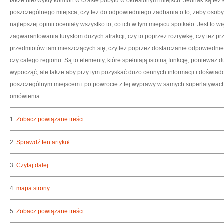
także niezwykły komfort w czasie pobytu w określonym miejscu. Jednak są też 
poszczególnego miejsca, czy też do odpowiedniego zadbania o to, żeby osoby
najlepszej opinii oceniały wszystko to, co ich w tym miejscu spotkało. Jest to wi
zagwarantowania turystom dużych atrakcji, czy to poprzez rozrywkę, czy też pr
przedmiotów tam mieszczących się, czy też poprzez dostarczanie odpowiedniej
czy całego regionu. Są to elementy, które spełniają istotną funkcję, ponieważ d
wypocząć, ale także aby przy tym pozyskać dużo cennych informacji i doświadc
poszczególnym miejscem i po powrocie z tej wyprawy w samych superlatywach 
omówienia.
1.
Zobacz powiązane treści
2.
Sprawdź ten artykuł
3.
Czytaj dalej
4.
mapa strony
5.
Zobacz powiązane treści