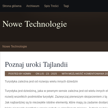
Strona główna
Archiwum
Spis Treści
Tagi
Nowe Technologie
Nowe Technologie
Poznaj uroki Tajlandii
PO
POSTED BY ADMIN
ON LIS - 23 - 2025
WITH
MOŻLIWOŚĆ KOMENTOWANIA
Z
UR
TA
Turystyka zależna jest od rozwoju wielu innych dziedzin
Turystyka jest dziedziną, jaka w pewnym sensie zależna jest od wielu innych 
rozwój wszelkich podmiotów turystyki. Zazwyczaj pierwszym skojarzeniem z tą d
Jak najbardziej są to niezwykle istotne elementy, które mają za zadanie dost