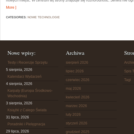
nowych miejsc. W centrum tej strony znajduje się różnorodność. Serwis nie ogr
More ]
CATEGORIES:
NOWE TECHNOLOGIE
Nowe wpisy:
Archiwa
Stro
Testy i Recenzje Sprzętu
sierpień 2026
Arch
5 sierpnia, 2026
lipiec 2026
Spis T
Kalendarz Wydarzeń
czerwiec 2026
Tagi
4 sierpnia, 2026
maj 2026
Karpaty (Europa Środkowo-
Wschodnia)
kwiecień 2026
3 sierpnia, 2026
marzec 2026
Książki z Całego Świata
luty 2026
31 lipca, 2026
styczeń 2026
Poradniki i Pielęgnacja
29 lipca, 2026
grudzień 2025