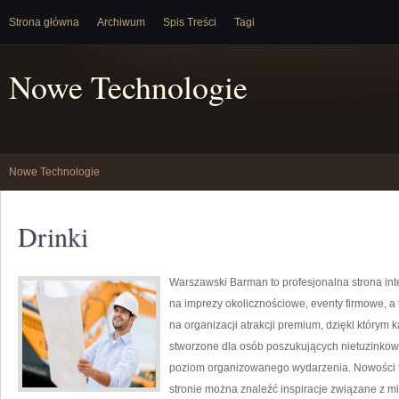
Strona główna
Archiwum
Spis Treści
Tagi
Nowe Technologie
Nowe Technologie
Drinki
Warszawski Barman to profesjonalna strona in
na imprezy okolicznościowe, eventy firmowe, a 
na organizacji atrakcji premium, dzięki którym
stworzone dla osób poszukujących nietuzinkow
poziom organizowanego wydarzenia. Nowości to
stronie można znaleźć inspiracje związane z m