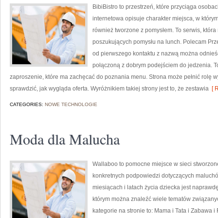
BibiBistro to przestrzeń, które przyciąga osob
internetowa opisuje charakter miejsca, w którym
również tworzone z pomysłem. To serwis, któr
poszukujących pomysłu na lunch. Polecam Prze
od pierwszego kontaktu z nazwą można odnieść
połączoną z dobrym podejściem do jedzenia. To 
zaproszenie, które ma zachęcać do poznania menu. Strona może pełnić rolę wy
sprawdzić, jak wygląda oferta. Wyróżnikiem takiej strony jest to, że zestawia
[ R
CATEGORIES:
NOWE TECHNOLOGIE
Moda dla Malucha
Wallaboo to pomocne miejsce w sieci stworzone
konkretnych podpowiedzi dotyczących maluchów
miesiącach i latach życia dziecka jest naprawd
którym można znaleźć wiele tematów związany
kategorie na stronie to: Mama i Tata i Zabawa 