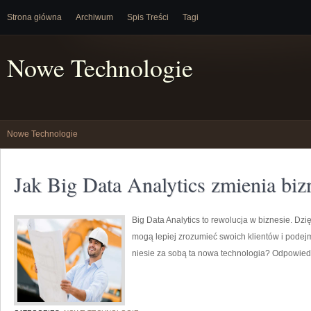
Strona główna
Archiwum
Spis Treści
Tagi
Nowe Technologie
Nowe Technologie
Jak Big Data Analytics zmienia biz
Big Data Analytics to rewolucja w biznesie. Dzi
mogą lepiej zrozumieć swoich klientów i podejm
niesie za sobą ta nowa technologia? Odpowiedz