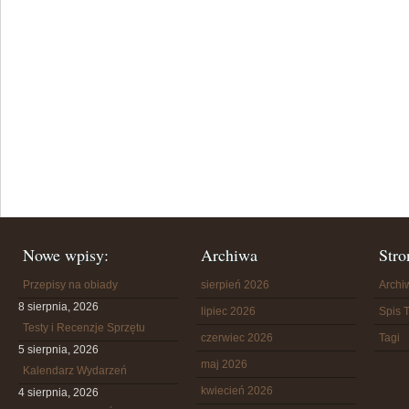
Nowe wpisy:
Archiwa
Stro
Przepisy na obiady
sierpień 2026
Arch
8 sierpnia, 2026
lipiec 2026
Spis T
Testy i Recenzje Sprzętu
czerwiec 2026
Tagi
5 sierpnia, 2026
maj 2026
Kalendarz Wydarzeń
kwiecień 2026
4 sierpnia, 2026