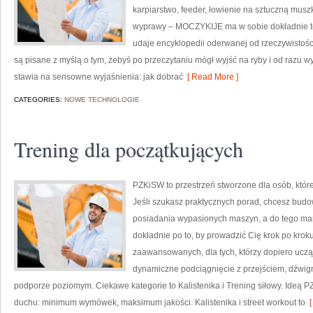
karpiarstwo, feeder, łowienie na sztuczną mu
wyprawy – MOCZYKIJE ma w sobie dokładnie ten 
udaje encyklopedii oderwanej od rzeczywistości.
są pisane z myślą o tym, żebyś po przeczytaniu mógł wyjść na ryby i od razu
stawia na sensowne wyjaśnienia: jak dobrać
[ Read More ]
CATEGORIES:
NOWE TECHNOLOGIE
Trening dla początkujących
PZKiSW to przestrzeń stworzone dla osób, które
Jeśli szukasz praktycznych porad, chcesz bud
posiadania wypasionych maszyn, a do tego marz
dokładnie po to, by prowadzić Cię krok po kroku
zaawansowanych, dla tych, którzy dopiero uczą 
dynamiczne podciągnięcie z przejściem, dźwign
podporze poziomym. Ciekawe kategorie to Kalistenika i Trening siłowy. Ideą
duchu: minimum wymówek, maksimum jakości. Kalistenika i street workout to
[