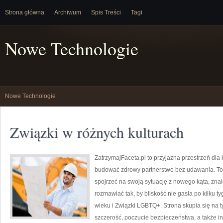
Strona główna
Archiwum
Spis Treści
Tagi
Nowe Technologie
Nowe Technologie
Związki w różnych kulturach
ZatrzymajFaceta.pl to przyjazna przestrzeń dla 
budować zdrowy partnerstwo bez udawania. To 
spojrzeć na swoją sytuację z nowego kąta, zn
rozmawiać tak, by bliskość nie gasła po kilku 
wieku i Związki LGBTQ+. Strona skupia się na t
szczerość, poczucie bezpieczeństwa, a także i