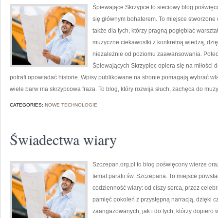
Śpiewające Skrzypce to sieciowy blog poświęco
się głównym bohaterem. To miejsce stworzone d
także dla tych, którzy pragną pogłębiać warszt
muzyczne ciekawostki z konkretną wiedzą, dzię
niezależnie od poziomu zaawansowania. Poleca
Śpiewających Skrzypiec opiera się na miłości d
potrafi opowiadać historie. Wpisy publikowane na stronie pomagają wybrać wł
wiele barw ma skrzypcowa fraza. To blog, który rozwija słuch, zachęca do muz
CATEGORIES:
NOWE TECHNOLOGIE
Świadectwa wiary
Szczepan.org.pl to blog poświęcony wierze oraz
temat parafii św. Szczepana. To miejsce powst
codzienność wiary: od ciszy serca, przez celebra
pamięć pokoleń z przystępną narracją, dzięki c
zaangażowanych, jak i do tych, którzy dopiero 