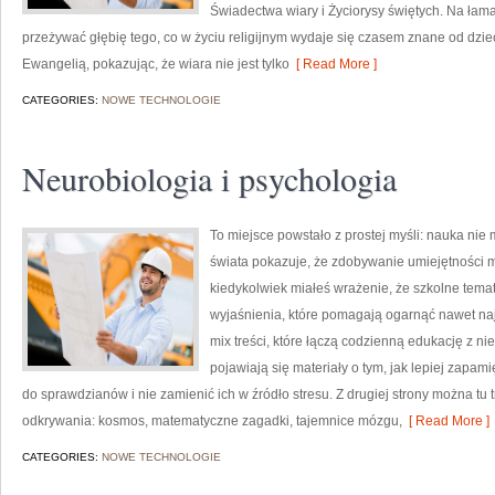
Świadectwa wiary i Życiorysy świętych. Na łama
przeżywać głębię tego, co w życiu religijnym wydaje się czasem znane od dzi
Ewangelią, pokazując, że wiara nie jest tylko
[ Read More ]
CATEGORIES:
NOWE TECHNOLOGIE
Neurobiologia i psychologia
To miejsce powstało z prostej myśli: nauka nie 
świata pokazuje, że zdobywanie umiejętności m
kiedykolwiek miałeś wrażenie, że szkolne temat
wyjaśnienia, które pomagają ogarnąć nawet naj
mix treści, które łączą codzienną edukację z ni
pojawiają się materiały o tym, jak lepiej zapa
do sprawdzianów i nie zamienić ich w źródło stresu. Z drugiej strony można tu tr
odkrywania: kosmos, matematyczne zagadki, tajemnice mózgu,
[ Read More ]
CATEGORIES:
NOWE TECHNOLOGIE