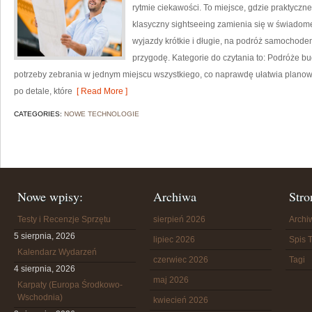
rytmie ciekawości. To miejsce, gdzie praktyczne 
klasyczny sightseeing zamienia się w świadom
wyjazdy krótkie i długie, na podróż samochod
przygodę. Kategorie do czytania to: Podróże bud
potrzeby zebrania w jednym miejscu wszystkiego, co naprawdę ułatwia planowa
po detale, które
[ Read More ]
CATEGORIES:
NOWE TECHNOLOGIE
Nowe wpisy:
Archiwa
Stro
Testy i Recenzje Sprzętu
sierpień 2026
Arch
5 sierpnia, 2026
lipiec 2026
Spis T
Kalendarz Wydarzeń
czerwiec 2026
Tagi
4 sierpnia, 2026
maj 2026
Karpaty (Europa Środkowo-
Wschodnia)
kwiecień 2026