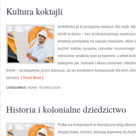
Kultura koktajli
zrobdrinka.pl to przyjazne miejsce dla osób, k
drinki w domu – bez profesjonalnego zaplecza 
kolekcja pomysłów na napoje mieszane, które da
kuchni: soków, syropów, cytrusów i kruszonego
mieszanie smaków było przyjemne, a efekt końc
kategorie jak: Nalewki i likiery domowe i Alk
drinki – od klasyków, przez wariacje, aż po kreatywne kompozycje dla tych, kt
opisany
[ Read More ]
CATEGORIES:
NOWE TECHNOLOGIE
Historia i kolonialne dziedzictwo
Polka na Antypodach to turystyczny blog stworz
długiej białej chmury, planują wyprawę do Austr