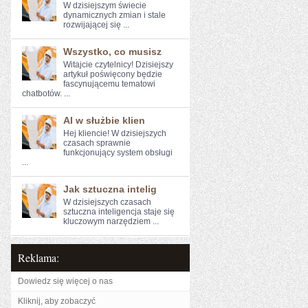
W dzisiejszym świecie⁣
dynamicznych zmian⁤ i⁣ stale
‌rozwijającej się ...
Wszystko, co musisz
Witajcie czytelnicy! Dzisiejszy
artykuł poświęcony⁤ będzie
fascynującemu tematowi
chatbotów. ...
AI w służbie klien
Hej kliencie!⁤ W dzisiejszych
czasach sprawnie
funkcjonujący system obsługi
...
Jak sztuczna intelig
W ‌dzisiejszych czasach
sztuczna inteligencja staje się
kluczowym ⁣narzędziem ...
Reklama:
Dowiedz się więcej o nas
Kliknij, aby zobaczyć