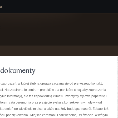
gi
e
i dokumenty
 zaproszeń, w której ślubna oprawa zaczyna się od pierwszego kontaktu
ci. Nasza strona to centrum projektów dla par, które chcą, aby zaproszenia
 tylko informacją, ale też zapowiedzią klimatu. Tworzymy stylową papeterię i
 którym cała ceremonia oraz przyjęcie zyskują konsekwentny motyw – od
adomień po wizytówki miejsc, a także gadżety budujące nastrój. Zobacz też:
ści i podziękowania i Miejsce ceremonii i sali weselnej. W świecie, w którym