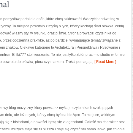
nal
łen pomysłów portal dla osób, które chcą szkicować i ćwiczyć handwriting w
yczny. To miejsce powstało z myślą o tych, którzy kochają ślad ołówka, cenią
udować własny styl w rysunku oraz piśmie. Strona prowadzi czytelnika od
, przez codzienną praktykę, aż po bardziej wymagające tematy związane z
em znaków. Ciekawe kategorie to Architektura i Perspektywa i Rysowanie i
trum Elfiki777 stoi tworzenie. To nie jest tylko zbiór prac – to studio w formie
o powrotu do ołówka, pióra czy markera. Treści pomagają
[ Read More ]
wkowy blog muzyczny, który powstał z myślą o czytelnikach szukających
m dniu, ale też o tych, którzy chcą być na bieżąco. To miejsce, w którym
ją się z historiami, a nowości łączą się z legendami. Całość ma charakter bez
czemu muzyka staje się tu bliższa i daje się czytać tak samo łatwo, jak chłonie.