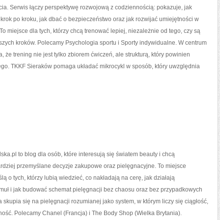
życia. Serwis łączy perspektywę rozwojową z codziennością: pokazuje, jak
rok po kroku, jak dbać o bezpieczeństwo oraz jak rozwijać umiejętności w
 To miejsce dla tych, którzy chcą trenować lepiej, niezależnie od tego, czy są
szych kroków. Polecamy Psychologia sportu i Sporty indywidualne. W centrum
a, że trening nie jest tylko zbiorem ćwiczeń, ale strukturą, który powinien
ego. TKKF Sieraków pomaga układać mikrocykl w sposób, który uwzględnia
ska.pl to blog dla osób, które interesują się światem beauty i chcą
dziej przemyślane decyzje zakupowe oraz pielęgnacyjne. To miejsce
ą o tych, którzy lubią wiedzieć, co nakładają na cerę, jak działają
muł i jak budować schemat pielęgnacji bez chaosu oraz bez przypadkowych
 skupia się na pielęgnacji rozumianej jako system, w którym liczy się ciągłość,
zność. Polecamy Chanel (Francja) i The Body Shop (Wielka Brytania).