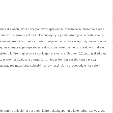
tforma dla osób, które chcą poprawić sprawność, zredukować masę ciała oraz
larstwo. To serwis, w którym trening łączy się z higieną życia, a podejście do
te na konsekwencji. Jeśli szukasz motywacji albo chcesz uporządkować swoje
najdziesz inspiracje dopasowane do codzienności, a nie do ideałów z plakatu.
ażdego to Treningi siłowe i Kontuzje i prewencja. Sednem 12ton.pl jest zdrowy
zy planem a dbałością o organizm, między treningiem siłowym a pracą
a patrzeć na zmianę sylwetki i sprawności jak na drogę, gdzie liczą się
[
o punkt odniesienia dla osób, które traktują sport nie jako jednorazowy zryw,