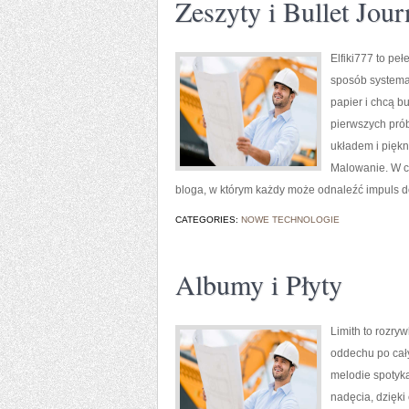
Zeszyty i Bullet Jour
Elfiki777 to pe
sposób systemat
papier i chcą b
pierwszych prób
układem i piękn
Malowanie. W cen
bloga, w którym każdy może odnaleźć impuls d
CATEGORIES:
NOWE TECHNOLOGIE
Albumy i Płyty
Limith to rozry
oddechu po cały
melodie spotyka
nadęcia, dzięki 