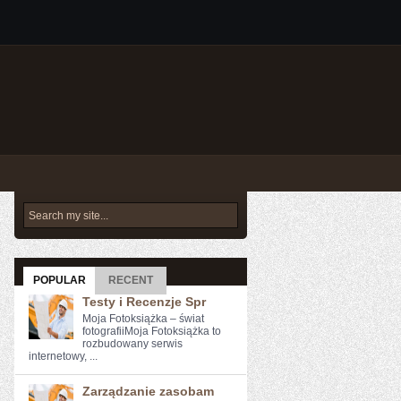
POPULAR
RECENT
Testy i Recenzje Spr
Moja Fotoksiążka – świat
fotografiiMoja Fotoksiążka to
rozbudowany serwis
internetowy, ...
Zarządzanie zasobam