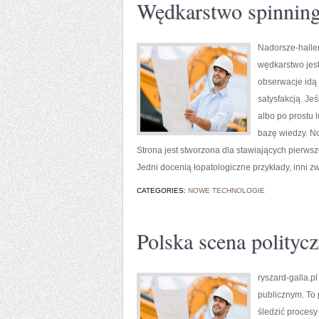
Wędkarstwo spinnin
Nadorsze-haller.
wędkarstwo jes
obserwacje idą 
satysfakcją. J
albo po prostu l
bazę wiedzy. No
Strona jest stworzona dla stawiających pierwsz
Jedni docenią łopatologiczne przykłady, inni z
CATEGORIES:
NOWE TECHNOLOGIE
Polska scena polityc
ryszard-galla.p
publicznym. To 
śledzić procesy