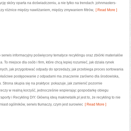
ję skóry oparta na doświadczeniu, a nie tylko na trendach. johnmasters-
zy różnice między nawilżaniem, między zmywaniem filtrów,
[ Read More ]
o serwis informacyjny poświęcony tematyce recyklingu oraz zbiórki materiałów
. To miejsce dla osób i firm, które chcą lepiej rozumieć, jak działa rynek
nych, jak przygotować odpady do sprzedaży, jak przebiega proces sortowania
właściwe postępowanie z odpadami ma znaczenie zarówno dla środowiska,
tu. Strona skupia się na praktyce: pokazuje, jak zamienić pozornie
zeczy w realną korzyść, jednocześnie wspierając gospodarkę obiegu
aporty i Recykling DIY. Główną ideą makmetalik.pl jest to, że recykling to nie
miast ogólników, serwis tłumaczy, czym jest surowiec
[ Read More ]