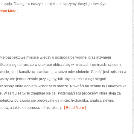
ompozycja. Dlatego w naszych projektach łączymy klasykę z świeżym
Read More ]
 wieloaspektowe miejsce wiedzy o gospodarce wodnej oraz inżynierii
 Skupia się na tym, co w praktyce oblicza się w miastach i gminach: systemy
wodę, sieci kanalizacji sanitarnej, a także odwodnienie. Całość jest opisana w
czny, ale jednocześnie przystępny, tak aby po treści mogli sięgać
az osoby, które dopiero wchodzą w branżę. Nowości na stronie to Fotowoltaika
je. W sercu serwisu znajduje się cel systematyzacji procesów, które stoją za
lników pojawiają się precyzyjne definicje: hydraulika, analiza zlewni,
ów, a także odporność infrastruktury.
[ Read More ]