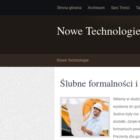
Strona główna
Archiwum
Spis Treści
Ta
Nowe Technologi
Nowe Technologie
Ślubne formalności 
Witamy w studio
wysłanej do goś
ślubne były nie
dodatki, dzięki
formalnych powi
Prezenty dla go