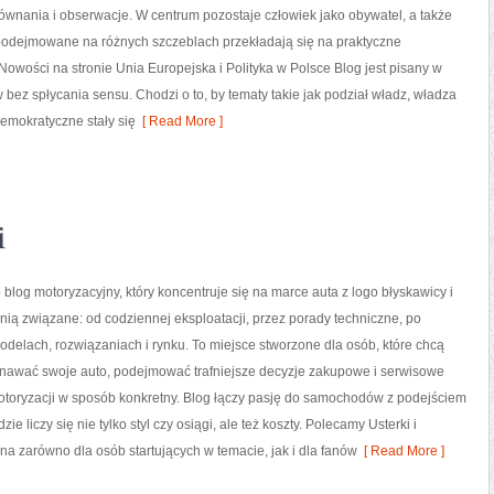
ównania i obserwacje. W centrum pozostaje człowiek jako obywatel, a także
 podejmowane na różnych szczeblach przekładają się na praktyczne
owości na stronie Unia Europejska i Polityka w Polsce Blog jest pisany w
z spłycania sensu. Chodzi o to, by tematy takie jak podział władz, władza
demokratyczne stały się
[ Read More ]
i
o blog motoryzacyjny, który koncentruje się na marce auta z logo błyskawicy i
 nią związane: od codziennej eksploatacji, przez porady techniczne, po
odelach, rozwiązaniach i rynku. To miejsce stworzone dla osób, które chcą
nawać swoje auto, podejmować trafniejsze decyzje zakupowe i serwisowe
otoryzacji w sposób konkretny. Blog łączy pasję do samochodów z podejściem
zie liczy się nie tylko styl czy osiągi, ale też koszty. Polecamy Usterki i
azna zarówno dla osób startujących w temacie, jak i dla fanów
[ Read More ]