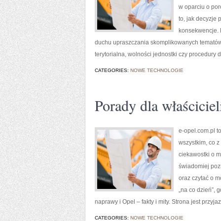
w oparciu o por
to, jak decyzje
konsekwencje. N
duchu upraszczania skomplikowanych tematów be
terytorialna, wolności jednostki czy procedury 
CATEGORIES:
NOWE TECHNOLOGIE
Porady dla właściciel
e-opel.com.pl t
wszystkim, co z
ciekawostki o m
świadomiej poz
oraz czytać o m
„na co dzień”, gd
naprawy i Opel – fakty i mity. Strona jest przyj
CATEGORIES:
NOWE TECHNOLOGIE