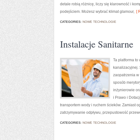
detale robią różnicę, liczy się klarowność i k
podejściem. Możesz wybrać klimat glamour,
[ 
CATEGORIES:
NOWE TECHNOLOGIE
Instalacje Sanitarne
Ta platforma to
kanalizacyjnej.
zaopatrzenia w 
sposób merytory
inżynierowie or
i Prawo i Dotac
transportem wody i ruchem ścieków. Zamiast ogó
zatrzymywanie odpływu, przepustowość przewod
CATEGORIES:
NOWE TECHNOLOGIE