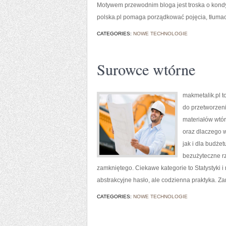
Motywem przewodnim bloga jest troska o kondyc
polska.pl pomaga porządkować pojęcia, tłumac
CATEGORIES:
NOWE TECHNOLOGIE
Surowce wtórne
makmetalik.pl t
do przetworzenia
materiałów wtór
oraz dlaczego 
jak i dla budże
bezużyteczne r
zamkniętego. Ciekawe kategorie to Statystyki i r
abstrakcyjne hasło, ale codzienna praktyka. Za
CATEGORIES:
NOWE TECHNOLOGIE