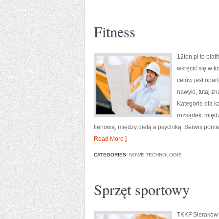
Fitness
12ton.pl to pla
wkręcić się w ko
celów jest opar
nawyki, tutaj z
Kategorie dla k
rozsądek: międ
tlenową, między dietą a psychiką. Serwis pomag
Read More ]
CATEGORIES:
NOWE TECHNOLOGIE
Sprzęt sportowy
TKKF Sieraków t