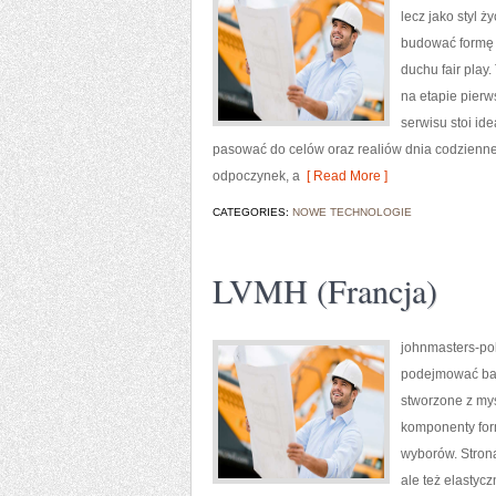
lecz jako styl 
budować formę k
duchu fair play.
na etapie pierw
serwisu stoi ide
pasować do celów oraz realiów dnia codzienn
odpoczynek, a
[ Read More ]
CATEGORIES:
NOWE TECHNOLOGIE
LVMH (Francja)
johnmasters-pol
podejmować bar
stworzone z myśl
komponenty for
wyborów. Strona
ale też elastyc