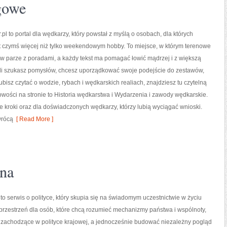
gowe
pl to portal dla wędkarzy, który powstał z myślą o osobach, dla których
t czymś więcej niż tylko weekendowym hobby. To miejsce, w którym terenowe
w parze z poradami, a każdy tekst ma pomagać łowić mądrzej i z większą
eśli szukasz pomysłów, chcesz uporządkować swoje podejście do zestawów,
ubisz czytać o wodzie, rybach i wędkarskich realiach, znajdziesz tu czytelną
wości na stronie to Historia wędkarstwa i Wydarzenia i zawody wędkarskie.
e kroki oraz dla doświadczonych wędkarzy, którzy lubią wyciągać wnioski.
wrócą
[ Read More ]
zna
l to serwis o polityce, który skupia się na świadomym uczestnictwie w życiu
przestrzeń dla osób, które chcą rozumieć mechanizmy państwa i wspólnoty,
 zachodzące w polityce krajowej, a jednocześnie budować niezależny pogląd