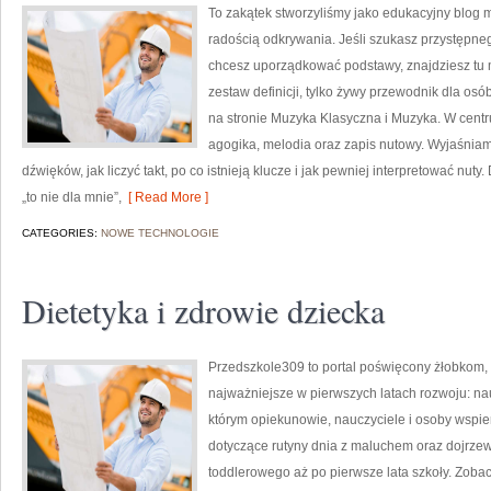
To zakątek stworzyliśmy jako edukacyjny blog 
radością odkrywania. Jeśli szukasz przystępn
chcesz uporządkować podstawy, znajdziesz tu m
zestaw definicji, tylko żywy przewodnik dla os
na stronie Muzyka Klasyczna i Muzyka. W centru
agogika, melodia oraz zapis nutowy. Wyjaśniam
dźwięków, jak liczyć takt, po co istnieją klucze i jak pewniej interpretować nuty
„to nie dla mnie”,
[ Read More ]
CATEGORIES:
NOWE TECHNOLOGIE
Dietetyka i zdrowie dziecka
Przedszkole309 to portal poświęcony żłobkom, 
najważniejsze w pierwszych latach rozwoju: n
którym opiekunowie, nauczyciele i osoby wspie
dotyczące rutyny dnia z maluchem oraz dojrze
toddlerowego aż po pierwsze lata szkoły. Zobacz