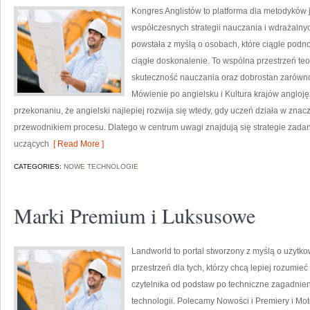
Kongres Anglistów to platforma dla metodyków 
współczesnych strategii nauczania i wdrażalnyc
powstała z myślą o osobach, które ciągle podno
ciągłe doskonalenie. To wspólna przestrzeń teor
skuteczność nauczania oraz dobrostan zarówno 
Mówienie po angielsku i Kultura krajów angloję
przekonaniu, że angielski najlepiej rozwija się wtedy, gdy uczeń działa w znac
przewodnikiem procesu. Dlatego w centrum uwagi znajdują się strategie zada
uczących
[ Read More ]
CATEGORIES:
NOWE TECHNOLOGIE
Marki Premium i Luksusowe
Landworld to portal stworzony z myślą o użytk
przestrzeń dla tych, którzy chcą lepiej rozumie
czytelnika od podstaw po techniczne zagadnieni
technologii. Polecamy Nowości i Premiery i Mo