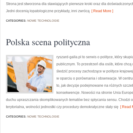
Strona jest stworzona dla stawiających pierwsze kroki oraz dla doświadczonych
Jedni docenią łopatologiczne przykłady, inni zwrócą
[ Read More ]
CATEGORIES:
NOWE TECHNOLOGIE
Polska scena polityczna
ryszard-galla.pl to serwis o polityce, który sk
publicznym. To przestrzeń dla osób, które chc
śledzić procesy zachodzące w polityce krajowe
w oparciu o porównania i obserwacje. W centru
to, jak decyzje podejmowane na różnych szczeb
konsekwencje. Nowości na stronie Unia Europejs
duchu upraszczania skomplikowanych tematów bez spłycania sensu. Chodzi o to
terytorialna, wolności jednostki czy procedury demokratyczne stały się
[ Read M
CATEGORIES:
NOWE TECHNOLOGIE