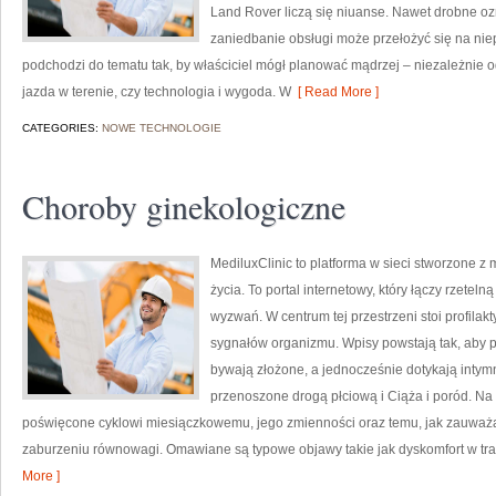
Land Rover liczą się niuanse. Nawet drobne oz
zaniedbanie obsługi może przełożyć się na ni
podchodzi do tematu tak, by właściciel mógł planować mądrzej – niezależnie od
jazda w terenie, czy technologia i wygoda. W
[ Read More ]
CATEGORIES:
NOWE TECHNOLOGIE
Choroby ginekologiczne
MediluxClinic to platforma w sieci stworzone z
życia. To portal internetowy, który łączy rzete
wyzwań. W centrum tej przestrzeni stoi profil
sygnałów organizmu. Wpisy powstają tak, aby 
bywają złożone, a jednocześnie dotykają intymn
przenoszone drogą płciową i Ciąża i poród. Na 
poświęcone cyklowi miesiączkowemu, jego zmienności oraz temu, jak zauważa
zaburzeniu równowagi. Omawiane są typowe objawy takie jak dyskomfort w trak
More ]