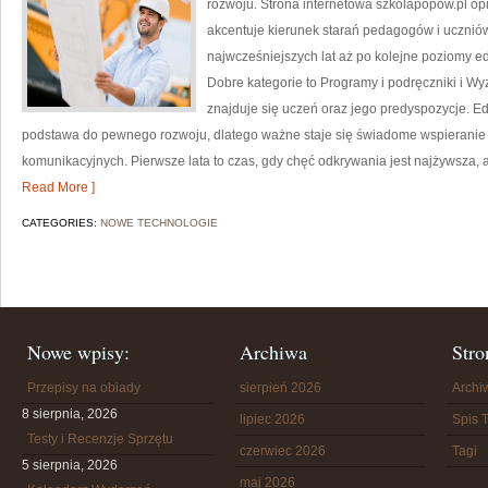
rozwoju. Strona internetowa szkolapopow.pl op
akcentuje kierunek starań pedagogów i uczniów
najwcześniejszych lat aż po kolejne poziomy e
Dobre kategorie to Programy i podręczniki i W
znajduje się uczeń oraz jego predyspozycje. E
podstawa do pewnego rozwoju, dlatego ważne staje się świadome wspieranie 
komunikacyjnych. Pierwsze lata to czas, gdy chęć odkrywania jest najżywsza, 
Read More ]
CATEGORIES:
NOWE TECHNOLOGIE
Nowe wpisy:
Archiwa
Stro
Przepisy na obiady
sierpień 2026
Arch
8 sierpnia, 2026
lipiec 2026
Spis T
Testy i Recenzje Sprzętu
czerwiec 2026
Tagi
5 sierpnia, 2026
maj 2026