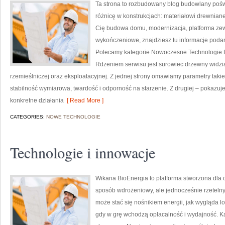
Ta strona to rozbudowany blog budowlany pośw
różnicę w konstrukcjach: materiałowi drewnian
Cię budowa domu, modernizacja, platforma zew
wykończeniowe, znajdziesz tu informacje poda
Polecamy kategorie Nowoczesne Technologie D
Rdzeniem serwisu jest surowiec drzewny widzi
rzemieślniczej oraz eksploatacyjnej. Z jednej strony omawiamy parametry takie
stabilność wymiarowa, twardość i odporność na starzenie. Z drugiej – pokazujemy
konkretne działania
[ Read More ]
CATEGORIES:
NOWE TECHNOLOGIE
Technologie i innowacje
Wikana BioEnergia to platforma stworzona dla 
sposób wdrożeniowy, ale jednocześnie rzetelny
może stać się nośnikiem energii, jak wygląda l
gdy w grę wchodzą opłacalność i wydajność. K