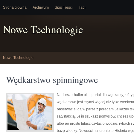
Strona główna
Archiwum
Spis Treści
Tagi
Nowe Technologie
Nowe Technologie
Wędkarstwo spinningowe
Nadorsze-haller.pl to portal dla wędkarzy, który
wędkarstwo jest czymś więcej niż tylko weeke
obserwacje idą w parze z poradami, a każdy te
satysfakcją. Jeśli szukasz pomysłów, chcesz 
albo po prostu lubisz czytać o wodzie, rybach i 
bazę wiedzy. Nowości na stronie to Historia w