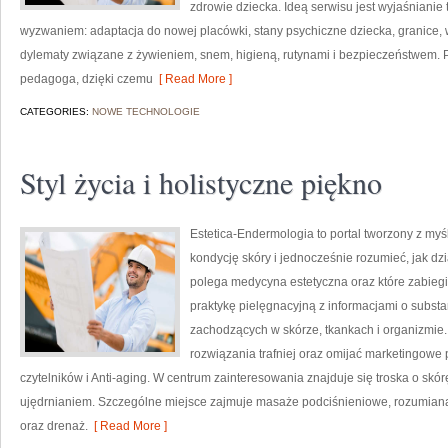
zdrowie dziecka. Ideą serwisu jest wyjaśnianie t
wyzwaniem: adaptacja do nowej placówki, stany psychiczne dziecka, granice, 
dylematy związane z żywieniem, snem, higieną, rutynami i bezpieczeństwem. 
pedagoga, dzięki czemu
[ Read More ]
CATEGORIES:
NOWE TECHNOLOGIE
Styl życia i holistyczne piękno
Estetica-Endermologia to portal tworzony z my
kondycję skóry i jednocześnie rozumieć, jak dz
polega medycyna estetyczna oraz które zabiegi
praktykę pielęgnacyjną z informacjami o subs
zachodzących w skórze, tkankach i organizmie.
rozwiązania trafniej oraz omijać marketingowe 
czytelników i Anti-aging. W centrum zainteresowania znajduje się troska o skórę
ujędrnianiem. Szczególne miejsce zajmuje masaże podciśnieniowe, rozumiana j
oraz drenaż.
[ Read More ]