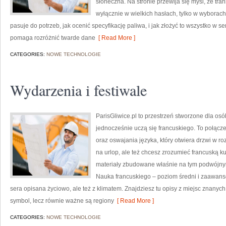
słoneczna. Na stronie przewija się myśl, że tra
wyłącznie w wielkich hasłach, tylko w wyborach
pasuje do potrzeb, jak ocenić specyfikację paliwa, i jak złożyć to wszystko w 
pomaga rozróżnić twarde dane
[ Read More ]
CATEGORIES:
NOWE TECHNOLOGIE
Wydarzenia i festiwale
ParisGliwice.pl to przestrzeń stworzone dla osó
jednocześnie uczą się francuskiego. To połącz
oraz oswajania języka, który otwiera drzwi w 
na urlop, ale też chcesz zrozumieć francuską ku
materiały zbudowane właśnie na tym podwójnym
Nauka francuskiego – poziom średni i zaawansow
sera opisana życiowo, ale też z klimatem. Znajdziesz tu opisy z miejsc znanych 
symbol, lecz równie ważne są regiony
[ Read More ]
CATEGORIES:
NOWE TECHNOLOGIE