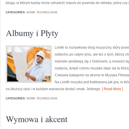
bloga, w którym każdy może odnaleźć impuls do powrotu do ołówka, pióra czy
CATEGORIES:
NOWE TECHNOLOGIE
Albumy i Płyty
Limith to rozrywkowy blog muzyczny, który pows
oddechu po całym dniu, ale też o tych, którzy c
melodie spotykają się z historiami, a nowości 
nadęcia, dzięki czemu muzyka staje się tu bliższ
Ciekawe kategorie na stronie to Muzyka Filmowa
Na Limith muzyka jest traktowana jak gra, w któr
na dłuższy opis i w każdym wariancie dostać smak. Jednego
[ Read More ]
CATEGORIES:
NOWE TECHNOLOGIE
Wymowa i akcent