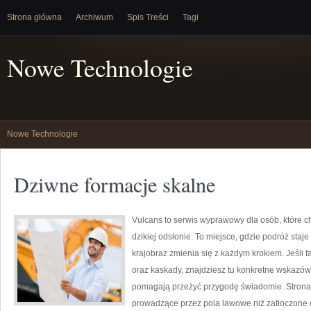
Strona główna
Archiwum
Spis Treści
Tagi
Nowe Technologie
Nowe Technologie
Dziwne formacje skalne
Vulcans to serwis wyprawowy dla osób, które ch
dzikiej odsłonie. To miejsce, gdzie podróż staje
krajobraz zmienia się z każdym krokiem. Jeśli 
oraz kaskady, znajdziesz tu konkretne wskazówk
pomagają przeżyć przygodę świadomie. Strona p
prowadzące przez pola lawowe niż zatłoczone d