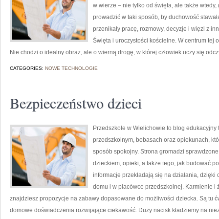
w wierze – nie tylko od święta, ale także wtedy, 
prowadzić w taki sposób, by duchowość stawała 
przenikały pracę, rozmowy, decyzje i więzi z i
Święta i uroczystości kościelne. W centrum tej
Nie chodzi o idealny obraz, ale o wierną drogę, w której człowiek uczy się odc
CATEGORIES:
NOWE TECHNOLOGIE
Bezpieczeństwo dzieci
Przedszkole w Wielichowie to blog edukacyjny
przedszkolnym, bobasach oraz opiekunach, któ
sposób spokojny. Strona gromadzi sprawdzone
dzieckiem, opieki, a także tego, jak budować po
informacje przekładają się na działania, dzięk
domu i w placówce przedszkolnej. Karmienie i ż
znajdziesz propozycje na zabawy dopasowane do możliwości dziecka. Są tu ćwi
domowe doświadczenia rozwijające ciekawość. Duży nacisk kładziemy na niez