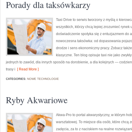
Porady dla taksówkarzy
Taxi Drive to serwis tworzony z myślą o kiero
wszystkich, którzy chcą lepiej zrozumieć rynek 
doświadczenie spotyka się z entuzjazmem do aut
nowoczesna taksówka: od dopasowania pojazdu,
drodze i sens ekonomiczny pracy. Zobacz także
klasyczne. Ten blog opisuje taxi nie jako zwyk
jednych to zawód, dla innych sposób na dorobienie, a dla kolejnych — codzien
trasy i
[ Read More ]
CATEGORIES:
NOWE TECHNOLOGIE
Ryby Akwariowe
Akwa-Pro to portal akwarystyczny, w którym ho
warsztatowej. To miejsce dla osób, które chcą
zadęcia, za to z naciskiem na realne rozwiązani