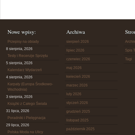
Nowe wpisy:
Archiwa
Stro
Przepisy na obiady
sierpień 2026
Arch
8 sierpnia, 2026
lipiec 2026
Spis T
Testy i Recenzje Sprzętu
czerwiec 2026
Tagi
5 sierpnia, 2026
maj 2026
Kalendarz Wydarzeń
kwiecień 2026
4 sierpnia, 2026
Karpaty (Europa Środkowo-
marzec 2026
Wschodnia)
luty 2026
3 sierpnia, 2026
styczeń 2026
Książki z Całego Świata
31 lipca, 2026
grudzień 2025
Poradniki i Pielęgnacja
listopad 2025
29 lipca, 2026
październik 2025
Polska Moda na Ulicy