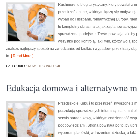
Rushmore to blog turystyczny, który powstał z 
przestrzeń online, w którym łączą się motywacj
wypad do Hiszpanii, romantycznej Europy, Niemi
tu kompletny obraz na to, jak zaplanować wyja
sprawdzone podejście. Treści powstają tak, b
wszystko pod kontrolą, jak i tym, którzy wolą s
znaleźć najlepszy sposób na zwiedzanie: od krótkich wypadów, przez trasy obj
to
[ Read More ]
CATEGORIES:
NOWE TECHNOLOGIE
Edukacja domowa i alternatywne m
Przedszkole Kubuś to przestrzeń stworzone z my
poszukują sprawdzonych informacji na temat pl
serwis poradnikowy, w którym codzienność wspi
podpowiedziami. Strona powstała po to, by upr
wyborem placówki, wdrożeniem dziecka, a także