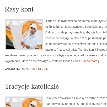
Rasy koni
Ikarion.pl to dynamiczna platforma, która łączy 
osób, które cenią sprawdzone podejście, ale 
Całość została pomyślana tak, aby użytkownik int
codzienne decyzje, a przy okazji poszerzają pe
kompasem w świecie, w którym informacji jest
brakuje. Przeczytaj także Trening koni i Zawody
znajdziesz treści pisane z myślą o tym, by były czytelne, a jednocześnie prakty
wyjaśnienia, które da się wdrożyć w realnym życiu. Serwis
[ Read More ]
CATEGORIES:
NOWE TECHNOLOGIE
Tradycje katolickie
To miejsce stworzone z myślą o drodze przeko
Panem w codzienności. Strona jest przestrzenią