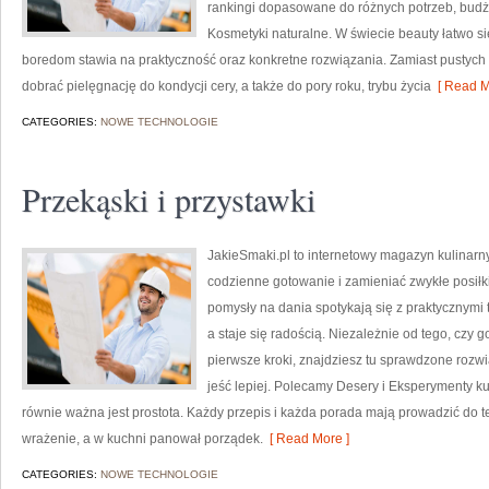
rankingi dopasowane do różnych potrzeb, budże
Kosmetyki naturalne. W świecie beauty łatwo s
boredom stawia na praktyczność oraz konkretne rozwiązania. Zamiast pustych 
dobrać pielęgnację do kondycji cery, a także do pory roku, trybu życia
[ Read M
CATEGORIES:
NOWE TECHNOLOGIE
Przekąski i przystawki
JakieSmaki.pl to internetowy magazyn kulinarny
codzienne gotowanie i zamieniać zwykłe posiłki
pomysły na dania spotykają się z praktycznymi 
a staje się radością. Niezależnie od tego, czy g
pierwsze kroki, znajdziesz tu sprawdzone rozw
jeść lepiej. Polecamy Desery i Eksperymenty kul
równie ważna jest prostota. Każdy przepis i każda porada mają prowadzić do teg
wrażenie, a w kuchni panował porządek.
[ Read More ]
CATEGORIES:
NOWE TECHNOLOGIE