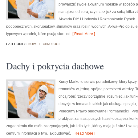
prowadzić swoje akwarium morskie w sposób pr
startujesz od zera, czy masz już za sobą kilka 
Akwaria DIY i Hodowla i Rozmnażanie Rybek . 
podopiecznych, skorupiaków, ślimaków oraz roślin wodnych. Akwa-Pro opisuje,
typowych wpadek, które psują start: od
[ Read More ]
CATEGORIES:
NOWE TECHNOLOGIE
Dachy i pokrycia dachowe
Kursy Marko to serwis poradnikowy, który łączy 
remontów w jedną, spójną przestrzeń wiedzy. T
chcą robić rzeczy porządnie, rozumieć, jak funk
decyzje w tematach takich jak obsługa sprzętu
Polecamy Prawo budowlane i formalności i Pyta
praktyce: zamiast pustych haseł dostajesz konk
zagadnienia dla osób zaczynających, jak i dla tych, którzy mają już staż i szuk
centrum informacji o tym, jak budować,
[ Read More ]