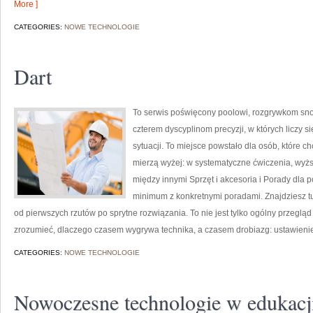
More ]
CATEGORIES:
NOWE TECHNOLOGIE
Dart
To serwis poświęcony poolowi, rozgrywkom sno
czterem dyscyplinom precyzji, w których liczy s
sytuacji. To miejsce powstało dla osób, które chcą
mierzą wyżej: w systematyczne ćwiczenia, wyżs
między innymi Sprzęt i akcesoria i Porady dla 
minimum z konkretnymi poradami. Znajdziesz tu 
od pierwszych rzutów po sprytne rozwiązania. To nie jest tylko ogólny przegl
zrozumieć, dlaczego czasem wygrywa technika, a czasem drobiazg: ustawieni
CATEGORIES:
NOWE TECHNOLOGIE
Nowoczesne technologie w edukacj