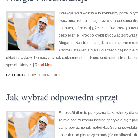
Korekcja Wad Postawy to konkretny portal o ty
ćwiczenia, rehabilitację oraz wsparcie specjali
osobach, które czują, że ich tułów proszą o uwag
bezpiecznie i krok po kroku budować zdrowszą
Bieganie. Na stronie znajdziesz obszerne mater
wzorce ustawienia ciała i dlaczego często nie c
układ nawyków. Tłumaczymy, jak codzienność — długie siedzenie, stres, brak 
sposób, który z
[ Read More ]
CATEGORIES:
NOWE TECHNOLOGIE
Jak wybrać odpowiedni sprzęt
Fitness Station to praktyczna baza wiedzy dla 
To miejsce, w którym trening spotykają się z ja
samo poważnie jak metodyka. Strona powstała 
po kroku: od pierwszych podejść na siłowni lu