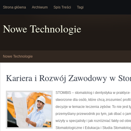
Strona główna
Archiwum
Spis Treści
Tagi
Nowe Technologie
Nowe Technologie
Kariera i Rozwój Zawodowy w Sto
STOMBIS – stomatolog i dentystyka w praktyce
stworzone dla osób, które chcą zrozumieć prof
decyzje w temacie leczenia zębów. To nie jest 
przemyślany przewodnik po tym, jak dbać o jam
wizyty u specjalisty i jak rozróżniać fakty od o
Stomatologiczne i Edukacja i Studia Stomatolog