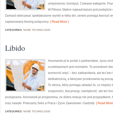
umięśnienia i kondycji. Ciekawe kategorie: Psyc
W Fitness Station najważniejsze jest podejście 
Zamiast obiecywać spektakularne wyniki w kilka dni, serwis pomaga tworzyć w
zaplanowany trening połączony
[ Read More ]
CATEGORIES:
NOWE TECHNOLOGIE
Libido
Anonserek.pl to portal o partnerstwie, życiu ero
oczekiwaniach jest normalne. To przestrzeń dla
wzmocnić więź – bez zakłopotania, ale też bez ta
delikatnością, a fałszywe przekonania są por
To strona, który pomaga układać to, co między 
znajomości, fascynację, namiętność, ale też tru
pożegnania. Anonserek.pl przypomina, że dobra relacja nie jest przypadkiem, ty
oraz nawyki. Polecamy Seks a Praca i Życie Zawodowe i Gadżety
[ Read More 
CATEGORIES:
NOWE TECHNOLOGIE