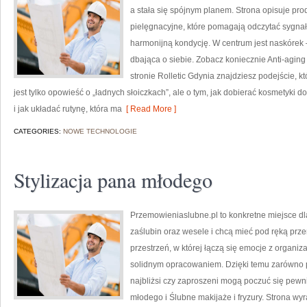
a stała się spójnym planem. Strona opisuje pro
pielęgnacyjne, które pomagają odczytać sygnał
harmonijną kondycję. W centrum jest naskórek 
dbająca o siebie. Zobacz koniecznie Anti-agin
stronie Rolletic Gdynia znajdziesz podejście, k
jest tylko opowieść o „ładnych słoiczkach”, ale o tym, jak dobierać kosmetyki 
i jak układać rutynę, która ma
[ Read More ]
CATEGORIES:
NOWE TECHNOLOGIE
Stylizacja pana młodego
Przemowieniaslubne.pl to konkretne miejsce dl
zaślubin oraz wesele i chcą mieć pod ręką przem
przestrzeń, w której łączą się emocje z organiz
solidnym opracowaniem. Dzięki temu zarówno pr
najbliżsi czy zaproszeni mogą poczuć się pewnie
młodego i Ślubne makijaże i fryzury. Strona wyr