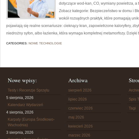
dotyczące wod-kan, CO, wymiany powietrza, a 
Zobacz kategorie: Bezpieczeństwo w domu i Błę
wokół rozsądnych praktyk, które pomagają unik
pojawiają się realne scenariusze: cieknący kran, zapowietrzone kaloryfery, zbyt
niedrożny syfon, albo łazienka, która wymaga kompletnej metamorfozy. Dzięki
CATEGORIES:
NOWE TECHNOLOGIE
Nowe wpisy:
Archiwa
Stro
Testy i Recenzje Sprzętu
sierpień 2026
Arch
5 sierpnia, 2026
lipiec 2026
Spis T
Kalendarz Wydarzeń
czerwiec 2026
Tagi
4 sierpnia, 2026
maj 2026
Karpaty (Europa Środkowo-
Wschodnia)
kwiecień 2026
3 sierpnia, 2026
marzec 2026