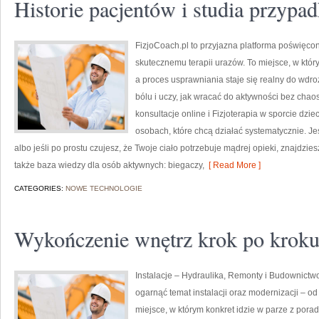
Historie pacjentów i studia przypa
FizjoCoach.pl to przyjazna platforma poświęcon
skutecznemu terapii urazów. To miejsce, w któ
a proces usprawniania staje się realny do wd
bólu i uczy, jak wracać do aktywności bez chaos
konsultacje online i Fizjoterapia w sporcie dzie
osobach, które chcą działać systematycznie. Jeśl
albo jeśli po prostu czujesz, że Twoje ciało potrzebuje mądrej opieki, znajdzi
także baza wiedzy dla osób aktywnych: biegaczy,
[ Read More ]
CATEGORIES:
NOWE TECHNOLOGIE
Wykończenie wnętrz krok po krok
Instalacje – Hydraulika, Remonty i Budownictwo
ogarnąć temat instalacji oraz modernizacji – 
miejsce, w którym konkret idzie w parze z pora