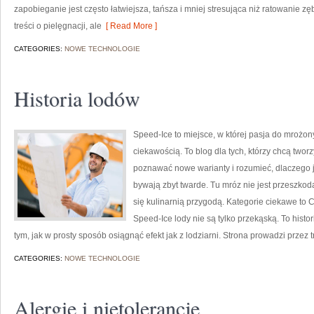
zapobieganie jest często łatwiejsza, tańsza i mniej stresująca niż ratowanie zę
treści o pielęgnacji, ale
[ Read More ]
CATEGORIES:
NOWE TECHNOLOGIE
Historia lodów
Speed-Ice to miejsce, w której pasja do mrożon
ciekawością. To blog dla tych, którzy chcą tworz
poznawać nowe warianty i rozumieć, dlaczego 
bywają zbyt twarde. Tu mróz nie jest przeszkod
się kulinarnią przygodą. Kategorie ciekawe to 
Speed-Ice lody nie są tylko przekąską. To histor
tym, jak w prosty sposób osiągnąć efekt jak z lodziarni. Strona prowadzi przez t
CATEGORIES:
NOWE TECHNOLOGIE
Alergie i nietolerancje