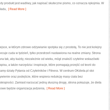
gdy produkt jest wadliwy, jak napisać skuteczne pismo, co oznacza rękojmia. W
ładu,
[ Read More ]
iejsce, w którym zdrowe odżywianie spotyka się z prostotą. To nie jest kolejny
biecuje cuda w tydzień, tylko przestrzeń nastawiona na realne zmiany. Strona
na tak, aby każdy, niezależnie od wieku, mógł znaleźć czytelne wskazówki
pisu, a także narzędzia i inspiracje, które pomagają przejść od teorii do
camy działy Pytania od Czytelników i Fitness. W centrum OKdieta.pl stoi
wienie oraz podejście, które wspiera redukcję masy ciała bez
skrajności. Zamiast narzucać jedną słuszną drogę, strona pokazuje, że dieta
owe będzie organizacja jedzenia,
[ Read More ]