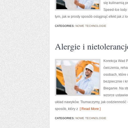
się kulinarnią 
Speed-Ice lody n
tym, jak w prosty sposób osiągnąć efekt jak z lo
CATEGORIES:
NOWE TECHNOLOGIE
Alergie i nietolerancj
Korekcja Wad Po
ćwiczenia, reha
osobach, które c
bezpiecznie i 
Bieganie. Na st
wzorce ustawien
układ nawyków. Tłumaczymy, jak codzienność —
sposób, który z
[ Read More ]
CATEGORIES:
NOWE TECHNOLOGIE