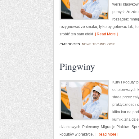
wersji klasyków
pomysł, że zdr
rozsądek: mniej
rezygnować ze smaku, tylko by gotować tak, że
zrobić ten sam efekt
[ Read More ]
CATEGORIES:
NOWE TECHNOLOGIE
Pingwiny
Kury i Koguty t
od pierwszych 
stada przez cał
praktyczność i 
kilka kur na p
kurnik, znajdzi
działkowych. Polecamy: Migracje Ptaków i Sprz
kogutów w praktyce.
[ Read More ]