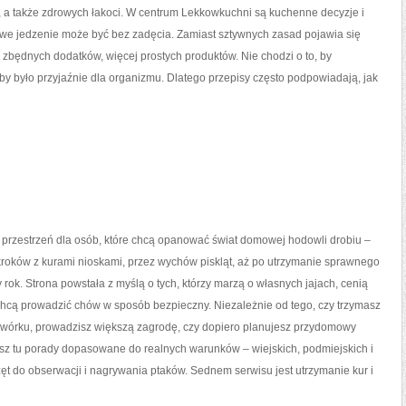
, a także zdrowych łakoci. W centrum Lekkowkuchni są kuchenne decyzje i
owe jedzenie może być bez zadęcia. Zamiast sztywnych zasad pojawia się
 zbędnych dodatków, więcej prostych produktów. Nie chodzi o to, by
by było przyjaźnie dla organizmu. Dlatego przepisy często podpowiadają, jak
o przestrzeń dla osób, które chcą opanować świat domowej hodowli drobiu –
kroków z kurami nioskami, przez wychów piskląt, aż po utrzymanie sprawnego
y rok. Strona powstała z myślą o tych, którzy marzą o własnych jajach, cenią
chcą prowadzić chów w sposób bezpieczny. Niezależnie od tego, czy trzymasz
odwórku, prowadzisz większą zagrodę, czy dopiero planujesz przydomowy
esz tu porady dopasowane do realnych warunków – wiejskich, podmiejskich i
ęt do obserwacji i nagrywania ptaków. Sednem serwisu jest utrzymanie kur i