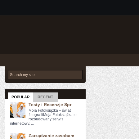
POPULAR
RECENT
Testy i Recenzje Spr
Moja Fotoksiążka – świat
fotografiiMoja Fotoksiążka to
rozbudowany serwis
internetowy, ...
Zarządzanie zasobam