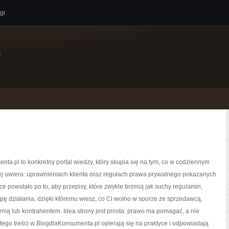
gi
e
ta.pl to konkretny portal wiedzy, który skupia się na tym, co w codziennym
ej uwiera: uprawnieniach klienta oraz regułach prawa prywatnego pokazanych
sce powstało po to, aby przepisy, które zwykle brzmią jak suchy regulamin,
ę działania, dzięki któremu wiesz, co Ci wolno w sporze ze sprzedawcą,
rmą lub kontrahentem. Idea strony jest prosta: prawo ma pomagać, a nie
atego treści w BlogdlaKonsumenta.pl opierają się na praktyce i odpowiadają