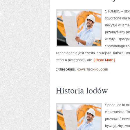
STOMBIS – stom
stworzone dla o
decyzje w temac
przemyślany prz
wizyty u specjal
Stomatologiczne
zapobieganie jest często łatwiejsza, tańsza i m
treści o pielęgnacji, ale
[ Read More ]
CATEGORIES:
NOWE TECHNOLOGIE
Historia lodów
Speed-Ice to mi
ciekawością. To 
poznawać nowe 
bywają zbyt twa