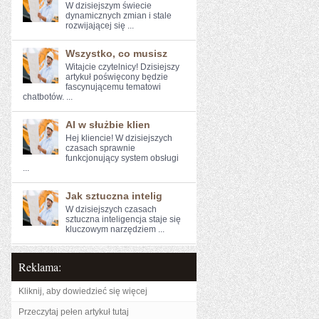
W dzisiejszym świecie⁣
dynamicznych zmian⁤ i⁣ stale
‌rozwijającej się ...
Wszystko, co musisz
Witajcie czytelnicy! Dzisiejszy
artykuł poświęcony⁤ będzie
fascynującemu tematowi
chatbotów. ...
AI w służbie klien
Hej kliencie!⁤ W dzisiejszych
czasach sprawnie
funkcjonujący system obsługi
...
Jak sztuczna intelig
W ‌dzisiejszych czasach
sztuczna inteligencja staje się
kluczowym ⁣narzędziem ...
Reklama:
Kliknij, aby dowiedzieć się więcej
Przeczytaj pełen artykuł tutaj