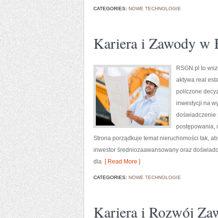
CATEGORIES:
NOWE TECHNOLOGIE
Kariera i Zawody w 
RSGN.pl to wsz
aktywa real est
policzone decyz
inwestycji na w
doświadczenie p
postępowania, c
Strona porządkuje temat nieruchomości tak, aby
inwestor średniozaawansowany oraz doświadcz
dla
[ Read More ]
CATEGORIES:
NOWE TECHNOLOGIE
Kariera i Rozwój Za