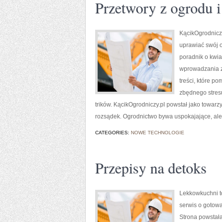
Przetwory z ogrodu 
KącikOgrodniczy.
uprawiać swój 
poradnik o kwia
wprowadzania zm
treści, które p
zbędnego stresu
trików. KącikOgrodniczy.pl powstał jako towarz
rozsądek. Ogrodnictwo bywa uspokajające, ale 
CATEGORIES:
NOWE TECHNOLOGIE
Przepisy na detoks
Lekkowkuchni to
serwis o gotowa
Strona powstała