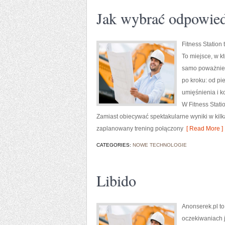
Jak wybrać odpowied
Fitness Station
To miejsce, w k
samo poważnie 
po kroku: od pi
umięśnienia i k
W Fitness Stati
Zamiast obiecywać spektakularne wyniki w kilk
zaplanowany trening połączony
[ Read More ]
CATEGORIES:
NOWE TECHNOLOGIE
Libido
Anonserek.pl to 
oczekiwaniach j