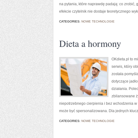
na pytania, które naprawdę padają: co zrobić, 
efekcie czytelnik nie dostaje teoretycznego wyk
CATEGORIES:
NOWE TECHNOLOGIE
Dieta a hormony
OKdieta.pl to m
serwis, który o
została pomyśla
dotyczące jadłos
działania. Pole
zbilansowane ży
niepotrzebnego cierpienia i bez wchodzenia w 
może być spersonalizowana. Dla jednych klucz
CATEGORIES:
NOWE TECHNOLOGIE