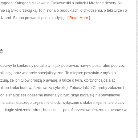
przygodą. Kategorie ciekawe to Ciekawostki o lodach i Mrożone desery. Na
ie są tylko przekąską. To historia o produktach, o chłodzeniu, o teksturze i o
dziarni. Strona prowadzi przez tradycję,
[ Read More ]
e
stawy to konkretny portal o tym, jak poprawiać nawyki posturalne poprzez
bilitację oraz wsparcie specjalistyczne. To miejsce powstało z myślą o
zują, że ich tułów proszą o uwagę, a także o tych, którzy chcą działać
krok po kroku budować zdrowszą sylwetkę. Zobacz także Choroby zakaźne i
ronie znajdziesz obszerne materiały o tym, skąd biorą się nieprawidłowe
ia ciała i dlaczego często nie chodzi wyłącznie o słabe mięśnie, ale o cały
 długie siedzenie, stres, brak snu — potrafi przestawiać wzorce ruchowe w