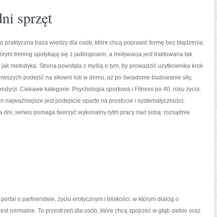
ni sprzęt
 to praktyczna baza wiedzy dla osób, które chcą poprawić formę bez błądzenia.
tórym trening spotykają się z jadłospisem, a motywacja jest traktowana tak
jak metodyka. Strona powstała z myślą o tym, by prowadzić użytkownika krok
erwszych podejść na siłowni lub w domu, aż po świadome budowanie siły,
ondycji. Ciekawe kategorie: Psychologia sportowa i Fitness po 40. roku życia.
on najważniejsze jest podejście oparte na prostocie i systematyczności.
a dni, serwis pomaga tworzyć wykonalny rytm pracy nad sobą: rozsądnie
portal o partnerstwie, życiu erotycznym i bliskości, w którym dialog o
est normalne. To przestrzeń dla osób, które chcą spojrzeć w głąb siebie oraz