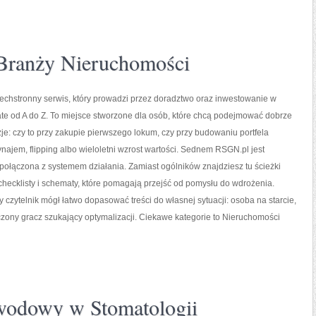
Branży Nieruchomości
echstronny serwis, który prowadzi przez doradztwo oraz inwestowanie w
ate od A do Z. To miejsce stworzone dla osób, które chcą podejmować dobrze
je: czy to przy zakupie pierwszego lokum, czy przy budowaniu portfela
ynajem, flipping albo wieloletni wzrost wartości. Sednem RSGN.pl jest
ołączona z systemem działania. Zamiast ogólników znajdziesz tu ścieżki
hecklisty i schematy, które pomagają przejść od pomysłu do wdrożenia.
 czytelnik mógł łatwo dopasować treści do własnej sytuacji: osoba na starcie,
ony gracz szukający optymalizacji. Ciekawe kategorie to Nieruchomości
wodowy w Stomatologii