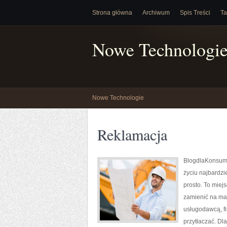
Strona główna
Archiwum
Spis Treści
Ta
Nowe Technologi
Nowe Technologie
Reklamacja
BlogdlaKonsumen
życiu najbardzi
prosto. To miej
zamienić na map
usługodawcą, fi
przytłaczać. Dl