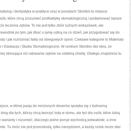
atolog i dentystyka w praktyce oraz w poradach Stombis to miejsce
sób, które chcą zrozumieć profilaktykę stomatologiczną i podejmować lepsze
ie leczenia zębów. To nie jest tylko zbiór luźnych wskazówek, ale
ewodnik po tym, jak dbać o jamę ustną na co dzień, jak przygotować się do
isty i jak rozróżniać fakty od obiegowych opinii. Ciekawe kategorie to Materiały
 i Edukacja i Studia Stomatologiczne. W centrum Stombis stoi idea, że
niej stresująca niż ratowanie zębów na ostatnią chwilę. Dlatego znajdziesz tu
ejsce, w której pasja do mrożonych deserów spotyka się z kulinarną
blog dla tych, którzy chcą tworzyć lody w domu, ale też dla osób, które lubią
warianty i rozumieć, dlaczego jedne porcje wychodzą jedwabiste, a inne
rde. Tu mróz nie jest przeszkodą, tylko narzędziem, a każdy rożek może stać