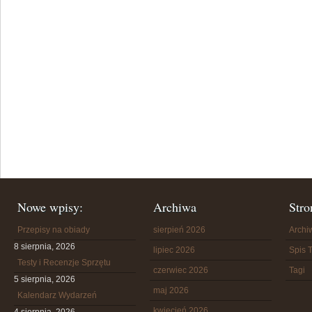
Nowe wpisy:
Archiwa
Stro
Przepisy na obiady
sierpień 2026
Arch
8 sierpnia, 2026
lipiec 2026
Spis T
Testy i Recenzje Sprzętu
czerwiec 2026
Tagi
5 sierpnia, 2026
maj 2026
Kalendarz Wydarzeń
kwiecień 2026