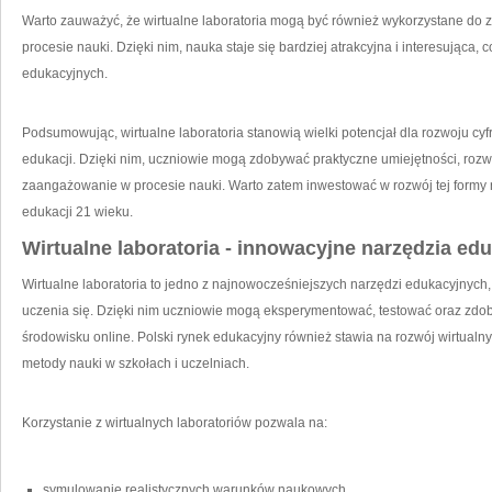
Warto zauważyć, że wirtualne‌ laboratoria mogą być również wykorzystane do⁣
procesie nauki. Dzięki nim, ​nauka staje się bardziej atrakcyjna i interesująca,
edukacyjnych.
Podsumowując, wirtualne laboratoria stanowią wielki potencjał dla rozwoju cy
edukacji. Dzięki nim, uczniowie mogą ‍zdobywać praktyczne umiejętności, rozw
​zaangażowanie w procesie ⁢nauki.⁤ Warto zatem inwestować w rozwój ⁣tej formy‌
edukacji 21 wieku.
Wirtualne laboratoria ‌- innowacyjne narzędzia ‍ed
Wirtualne ⁣laboratoria to jedno z najnowocześniejszych narzędzi edukacyjnych,
uczenia się. Dzięki nim uczniowie mogą eksperymentować, testować oraz zdo
środowisku online. Polski rynek ‌edukacyjny również stawia na rozwój wirtual
metody nauki w szkołach i uczelniach.
Korzystanie ​z wirtualnych laboratoriów pozwala na:
symulowanie realistycznych​ warunków naukowych