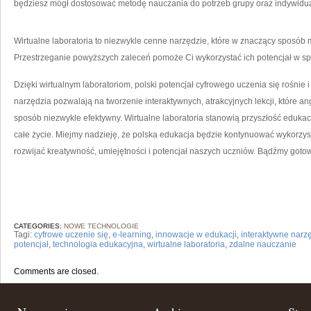
będziesz mógł dostosować metodę nauczania do potrzeb grupy oraz indywidual
Wirtualne laboratoria to niezwykle cenne narzędzie, które w znaczący sposób mo
Przestrzeganie ‌powyższych zaleceń pomoże ⁣Ci wykorzystać ich potencjał w spos
Dzięki wirtualnym‌ laboratoriom, ⁢polski potencjał cyfrowego uczenia się rośnie
narzędzia pozwalają na tworzenie interaktywnych, atrakcyjnych ⁢lekcji, które anga
sposób niezwykle efektywny. Wirtualne laboratoria stanowią przyszłość edukacj
całe życie. Miejmy nadzieję, że ‌polska edukacja będzie⁣ kontynuować wykorzys
rozwijać kreatywność, umiejętności i potencjał naszych uczniów. Bądźmy gotow
CATEGORIES:
NOWE TECHNOLOGIE
Tagi:
cyfrowe uczenie się
,
e-learning
,
innowacje w edukacji
,
interaktywne narz
potencjał
,
technologia edukacyjna
,
wirtualne laboratoria
,
zdalne nauczanie
Comments are closed.