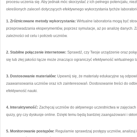
procesu uczenia się. Aby jednak móc ⁢skorzystać z ich pełnego potencjału,⁤ nie
⁤określonych zaleceń dotyczących efektywnego wykorzystania tychże laborator
1. Zróżnicowane metody wykorzystania:
Wirtualne laboratoria mogą być⁢ sto
przeprowadzania eksperymentów, poprzez symulacje, ‍aż po analizę danych. Za
zależności od celu i potrzeb ⁢uczniów.
2. Stabilne‍ połączenie internetowe:
Sprawdź, czy Twoje​ urządzenie oraz ⁤połą
się ​lub złej jakości łącze może znacząco ograniczyć ‍efektywność wirtualnego l
3.⁢ Dostosowanie materiałów:
Upewnij się, że‍ materiały edukacyjne są odpow
zaawansowania uczniów oraz ich zainteresowań. Dostosowanie treści do odbi
efektywność nauki.
4. Interaktywność:
Zachęcaj uczniów do aktywnego uczestnictwa w zajęciach⁤ p
quizy,‍ gry czy dyskusje online. Dzięki temu będą bardziej ⁤zaangażowani i skłon
5. Monitorowanie ⁣postępów:
Regularnie sprawdzaj postępy ‍uczniów, analizuj ic