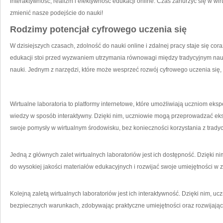
interaktywność, realizm i ‍efektywność ⁢edukacji online. Czas⁤ zanurzyć się ​w wi
zmienić nasze podejście do nauki!
Rodzimy potencjał cyfrowego uczenia się
W dzisiejszych czasach, zdolność do⁣ nauki online i zdalnej pracy⁢ staje się cor
edukacji⁣ stoi przed⁤ wyzwaniem ⁣utrzymania ⁤równowagi ⁣między tradycyjnym 
nauki. Jednym z narzędzi, które‌ może wesprzeć⁢ rozwój cyfrowego uczenia się,⁤ s
Wirtualne laboratoria to platformy internetowe, które ​umożliwiają uczniom ⁣ek
wiedzy w​ sposób interaktywny. Dzięki nim, uczniowie mogą przeprowadzać ek
swoje pomysły w wirtualnym‍ środowisku, bez konieczności korzystania z tradyc
Jedną z głównych zalet wirtualnych laboratoriów jest ich ‍dostępność. Dzięki ​n
do wysokiej jakości materiałów edukacyjnych i rozwijać swoje umiejętności w za
Kolejną zaletą wirtualnych laboratoriów ⁤jest ​ich interaktywność. Dzięki nim
bezpiecznych warunkach, zdobywając praktyczne umiejętności oraz rozwijając