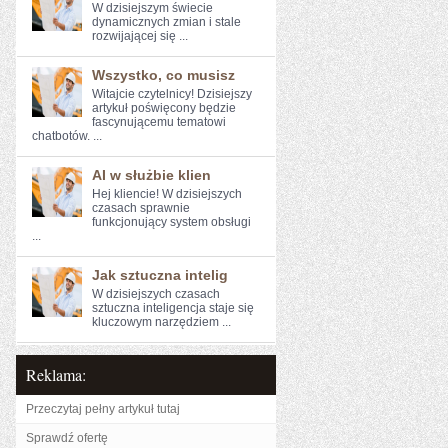
W dzisiejszym świecie⁣
dynamicznych zmian⁤ i⁣ stale
‌rozwijającej się ...
Wszystko, co musisz
Witajcie czytelnicy! Dzisiejszy
artykuł poświęcony⁤ będzie
fascynującemu tematowi
chatbotów. ...
AI w służbie klien
Hej kliencie!⁤ W dzisiejszych
czasach sprawnie
funkcjonujący system obsługi
...
Jak sztuczna intelig
W ‌dzisiejszych czasach
sztuczna inteligencja staje się
kluczowym ⁣narzędziem ...
Reklama:
Przeczytaj pełny artykuł tutaj
Sprawdź ofertę