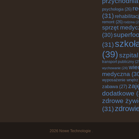
przychodnia
re
psychologia
(26)
(31)
rehabilitac
remont
(26)
rodzina
(2
sprzęt medyc
superfo
(30)
szkoł
(31)
(39)
szpital
transport publiczny
(2
wie
wychowanie
(24)
medyczna
(3
wyposażenie wnętrz
zaj
zabawa
(27)
dodatkowe
(
zdrowe żywi
zdrowi
(31)
2026
Nowe Technologie
.