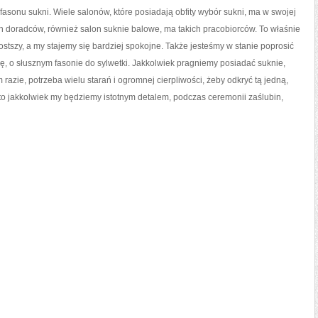
 fasonu sukni. Wiele salonów, które posiadają obfity wybór sukni, ma w swojej
 doradców, również salon suknie balowe, ma takich pracobiorców. To właśnie
ostszy, a my stajemy się bardziej spokojne. Także jesteśmy w stanie poprosić
ię, o słusznym fasonie do sylwetki. Jakkolwiek pragniemy posiadać suknie,
m razie, potrzeba wielu starań i ogromnej cierpliwości, żeby odkryć tą jedną,
 to jakkolwiek my będziemy istotnym detalem, podczas ceremonii zaślubin,