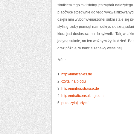
skutkiem tego tak istotny jest wybór należytego
placówce stosownie do tego wykwalifikowanych
dzięki nim wybór wymarzonej sukni staje się pr
stylistę, żeby pomógł nam odkryć słuszną sukn
która jest dostosowana do sylwetki. Tak, w taki
jedyną suknię, na ten ważny w życiu dzień. Bo
oraz później w trakcie zabawy weselnej.
źródło:
———————————
1.
http://minicar-es.de
2.
czytaj na blogu
3.
http://mintropstrasse.de
4.
http://miraticonsulting.com
5.
przeczytaj artykuł