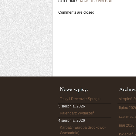
CATEGORIES:
NOWE TECHNOLOGIE
Comments are closed.
Nowe wpisy:
Archiw
Testy i Recenzje Sprzętu
sierpień 
5 sierpnia, 2026
lipiec 202
Kalendarz Wydarzeń
czerwiec 
4 sierpnia, 2026
maj 2026
Karpaty (Europa Środkowo-
Wschodnia)
kwiecień 