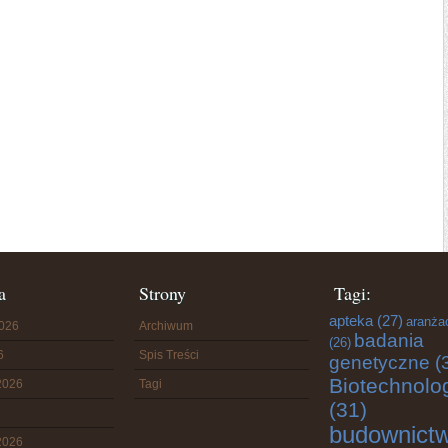
a
Strony
Tagi:
apteka
(27)
aranża
2026
Archiwum
badania
(26)
6
Spis Treści
genetyczne
(
Biotechnolo
2026
Tagi
(31)
budownict
2026