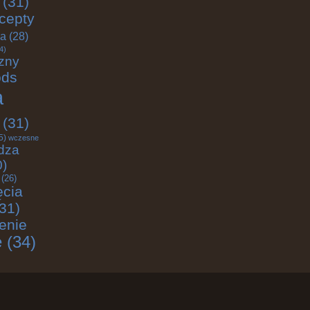
(31)
cepty
ja
(28)
4)
zny
ods
a
(31)
5)
wczesne
dza
0)
(26)
ęcia
31)
enie
e
(34)