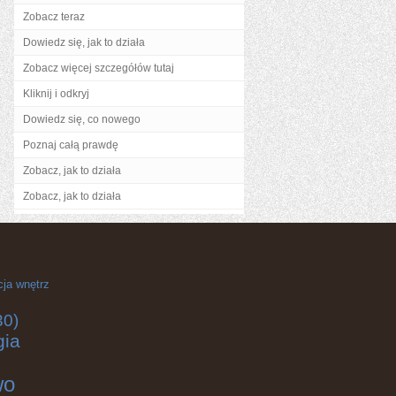
Zobacz teraz
Dowiedz się, jak to działa
Zobacz więcej szczegółów tutaj
Kliknij i odkryj
Dowiedz się, co nowego
Poznaj całą prawdę
Zobacz, jak to działa
Zobacz, jak to działa
cja wnętrz
30)
gia
wo