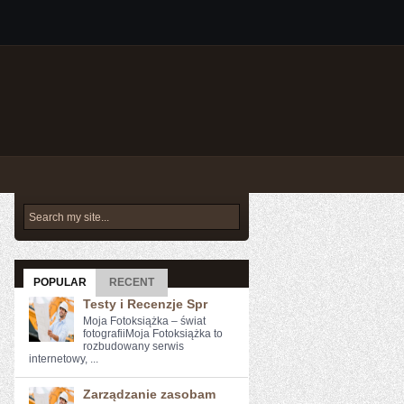
POPULAR
RECENT
Testy i Recenzje Spr
Moja Fotoksiążka – świat
fotografiiMoja Fotoksiążka to
rozbudowany serwis
internetowy, ...
Zarządzanie zasobam