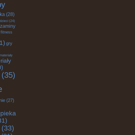
by
yka
(28)
dzieci
(24)
zaminy
fitness
1)
gry
materiały
riały
0)
(35)
e
nie
(27)
pieka
31)
(33)