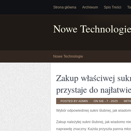
Strona główna
Archiwum
Spis Treści
Ta
Nowe Technologi
Nowe Technologie
Zakup właściwej sukn
przystaje do najłatwi
POSTED BY ADMIN
ON SIE - 7 - 2025
WIT
Wybór odpowiedniej sukni ślubnej, jak wiadom
Zakup należytej sukni ślubnej, jak wiadomo nie
naprawdę znaczny. Każda przyszła panna młod