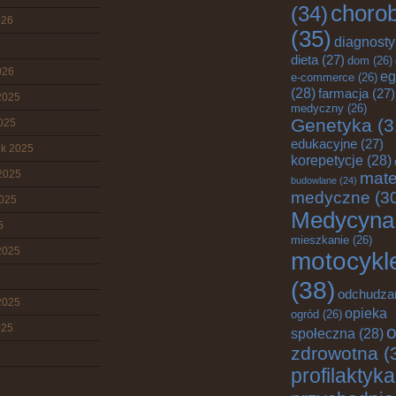
choro
(34)
026
(35)
diagnost
dieta
(27)
dom
(26)
026
eg
e-commerce
(26)
(28)
farmacja
(27)
2025
medyczny
(26)
Genetyka
(3
2025
edukacyjne
(27)
ik 2025
korepetycje
(28)
2025
mate
budowlane
(24)
medyczne
(3
2025
Medycyna
5
mieszkanie
(26)
2025
motocykl
(38)
odchudza
2025
opieka
ogród
(26)
025
o
społeczna
(28)
zdrowotna
(
profilaktyka